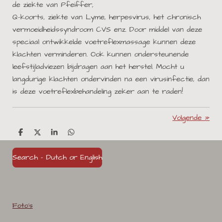
de ziekte van Pfeiffer,
Q-koorts, ziekte van Lyme, herpesvirus, het chronisch
vermoeidheidssyndroom CVS enz. Door middel van deze
speciaal ontwikkelde voetreflexmassage kunnen deze
klachten verminderen. Ook kunnen ondersteunende
leefstijladviezen bijdragen aan het herstel. Mocht u
langdurige klachten ondervinden na een virusinfectie, dan
is deze voetreflexbehandeling zeker aan te raden!
Volgende
»
D
D
S
D
e
e
h
e
l
e
a
l
Search - Dutch or English
e
l
r
e
n
e
n
Foto's